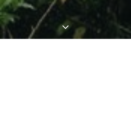
Categories:
POST
« Le marron inconnu »
Albert Mangonès