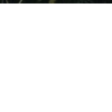
Categories:
ARTICLES
HISTOIRE
POST
VIDÉOS
￼Gloriyé févriyé 74
admin
/
février 14, 2024
/
0
comment(s)
Gloriyé févriyé 74 “Sé té an févriyé 1974”, le refrain de la
chanson de Kolo BARST, chanteur auteur et compositeur
martiniquais, sortie en 2004 pour les 30 ans de
l’événement, ont permis à de nombreux Antillais de
découvrir […]
READ MORE