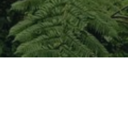
RECHERCHER
Search
for:
ARTICLES RÉCENTS
Linivèsité Oliwon Lakarayib – Frantz Fanon –