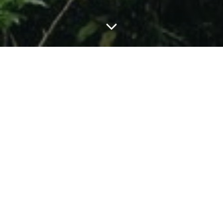
Categories:
PODCAST
POST
Podcast 25 : La psychologie du racisme.
Mannoni et Fanon des visions différentes,
avec Livio BONI.
admin
/
décembre 20, 2021
/
0
comment(s)
Podcast 25 : La psychologie du racisme. Mannoni et Fanon
des visions différentes, avec Livio BONI. Dans le cadre du